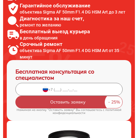
Гарантийное обслуживание
объектива Sigma AF 50mm F1.4 DG HSM Art до 3 лет
Диагностика за наш счет,
ремонт по желанию
Бесплатный выезд курьера
в день обращения
Срочный ремонт
объектива Sigma AF 50mm F1.4 DG HSM Art от 35
минут
Бесплатная консультация со
специалистом
Оставить заявку
Нажимая на кнопку "Оставить заявку" Вы соглашаетесь c
политикой
конфиденциальности