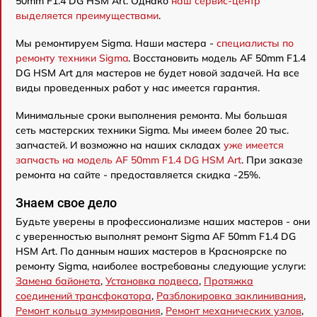
50mm F1.4 DG HSM Art. Однако
наш сервис-центр
выделяется преимуществами
.
Мы ремонтируем Sigma. Наши мастера -
специалисты по
ремонту техники Sigma
. Восстановить модель AF 50mm F1.4
DG HSM Art для мастеров не будет новой задачей. На все
виды проведенных работ у нас имеется гарантия.
Минимальные сроки выполнения ремонта. Мы большая
сеть мастерских техники Sigma. Мы имеем более 20 тыс.
запчастей. И возможно на наших складах
уже имеется
запчасть на модель AF 50mm F1.4 DG HSM Art
. При заказе
ремонта на сайте - предоставляется скидка -25%.
Знаем свое дело
Будьте уверены в профессионализме наших мастеров - они
с уверенностью выполнят ремонт Sigma AF 50mm F1.4 DG
HSM Art. По данным наших мастеров в Красноярске по
ремонту Sigma, наиболее востребованы следующие услуги:
Замена байонета
,
Установка подвеса
,
Протяжка
соединений трансфокатора
,
Разблокировка заклинивания
,
Ремонт кольца зуммирования
,
Ремонт механических узлов
,