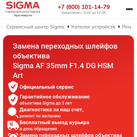
+7 (800) 101-14-79
Сервисный центр Sigma
в
Ежедневно с 9:00 до 21:00
Красноярске
Сервисный центр Sigma
Каталог устройств
Ремон
Замена переходных шлейфов
объектива
Sigma AF 35mm F1.4 DG HSM
Art
Официальный сервис
Гарантийное обслуживание
объектива Sigma до 3 лет
Диагностика за наш счет,
ремонт по желанию
Бесплатный выезд курьера
в день обращения
Замена переходных шлейфов объектива