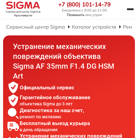
+7 (800) 101-14-79
Ежедневно с 9:00 до 21:00
Сервисный центр Sigma
в
Позвонить
мне утром
Красноярске
Сервисный центр Sigma
Каталог устройств
Ремон
Устранение механических
повреждений объектива
Sigma AF 35mm F1.4 DG HSM
Art
Официальный сервис
Гарантийное обслуживание
объектива Sigma до 3 лет
Диагностика за наш счет,
ремонт по желанию
Бесплатный выезд курьера
в день обращения
Устранение механических повреждений