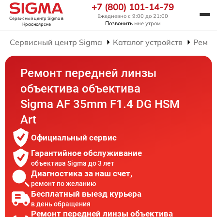
+7 (800) 101-14-79
Ежедневно с 9:00 до 21:00
Сервисный центр Sigma
в
Позвонить
мне утром
Красноярске
Сервисный центр Sigma
Каталог устройств
Ремон
Ремонт передней линзы
объектива объектива
Sigma AF 35mm F1.4 DG HSM
Art
Официальный сервис
Гарантийное обслуживание
объектива Sigma до 3 лет
Диагностика за наш счет,
ремонт по желанию
Бесплатный выезд курьера
в день обращения
Ремонт передней линзы объектива