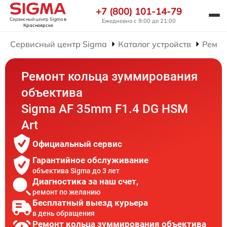
+7 (800) 101-14-79
Сервисный центр Sigma
в
Ежедневно с 9:00 до 21:00
Красноярске
Сервисный центр Sigma
Каталог устройств
Ремон
Ремонт кольца зуммирования
объектива
Sigma AF 35mm F1.4 DG HSM
Art
Официальный сервис
Гарантийное обслуживание
объектива Sigma до 3 лет
Диагностика за наш счет,
ремонт по желанию
Бесплатный выезд курьера
в день обращения
Ремонт кольца зуммирования объектива