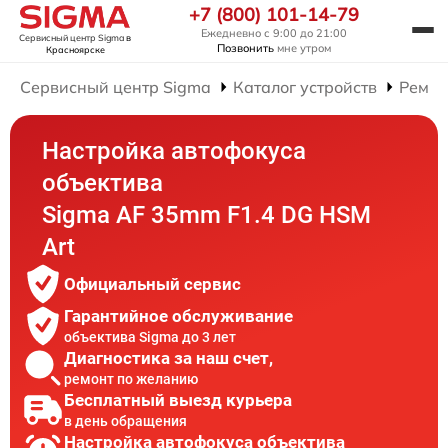
+7 (800) 101-14-79
Ежедневно с 9:00 до 21:00
Сервисный центр Sigma
в
Позвонить
мне утром
Красноярске
Сервисный центр Sigma
Каталог устройств
Ремон
Настройка автофокуса
объектива
Sigma AF 35mm F1.4 DG HSM
Art
Официальный сервис
Гарантийное обслуживание
объектива Sigma до 3 лет
Диагностика за наш счет,
ремонт по желанию
Бесплатный выезд курьера
в день обращения
Настройка автофокуса объектива